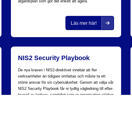
åtgärdsplan som gör det enkelt att agera.
Läs mer här!
r
Filial
Filial
Gjuterigatan 9
Klarabergsviadukten 70
553 18 Jönköping
111 64 Stockholm
NIS2 Security Playbook
De nya kraven i NIS2-direktivet innebär att fler
verksamheter än tidigare omfattas och måste ta ett
större ansvar för sin cybersäkerhet. Genom att välja vår
NIS2 Security Playbook får ni tydlig väg­ledning till efter­
levnad av lagkrav, samtidigt som er organisation stärker
sin cyber­säkerhet.