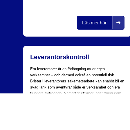
Läs mer här!
Huvudkonto
Tackjärnsgatan 2
411 33 Göteborg
Leverantörskontroll
Era leverantörer är en förlängning av er egen
verksamhet – och därmed också en potentiell risk.
Brister i leverantörers säkerhetsarbete kan snabbt bli en
Följ oss på
LINKEDIN
svag länk som äventyrar både er verksamhet och era
kunders förtroende. Samtidigt skärper lagstiftning som
NIS2/CER och Säkerhetsskyddslagen kraven på att
aktivt kontrollera och följa upp leverantörers säkerhet.
Med Bodforss som partner får ni mer än lag- och
regelefterlevnad.