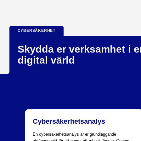
CYBERSÄKERHET
Skydda er verksamhet i e
digital värld
Cybersäkerhetsanalys
En cybersäkerhetsanalys är er grundläggande
utgångspunkt för att bygga ett robust försvar. Genom