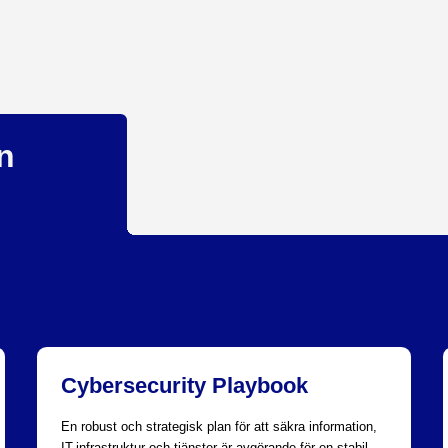
n
Cybersecurity Playbook
En robust och strategisk plan för att säkra information,
IT-infrastruktur och tjänster är avgörande för en stabil,