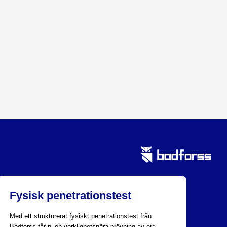
Fysisk penetrationstest
Med ett strukturerat fysiskt penetrationstest från
Bodforss får ni en verklighetsnära prövning av era