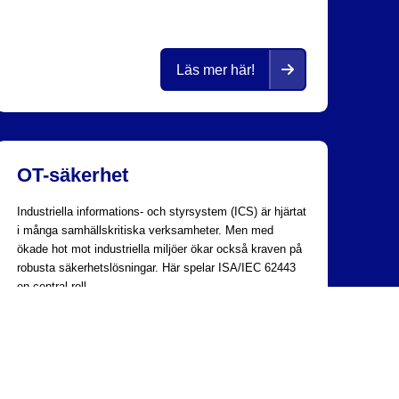
Läs mer här!
OT-säkerhet
Industriella informations- och styrsystem (ICS) är hjärtat
i många samhällskritiska verksamheter. Men med
ökade hot mot industriella miljöer ökar också kraven på
INTEGRITETSPOLICY
COOKIES
robusta säkerhetslösningar. Här spelar ISA/IEC 62443
en central roll.
Vi på Bodforss hjälper er att tolka och implementera
ISA/IEC 62443 på ett sätt som är praktiskt, effektivt
och anpassat till er verksamhet.