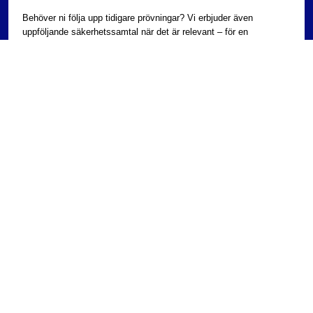
Behöver ni följa upp tidigare prövningar? Vi erbjuder även
uppföljande säkerhetssamtal när det är relevant – för en
kontinuerligt hög säkerhetsnivå.
Varför Bodforss?
Vi säkerställer full regelefterlevnad genom att se till att hela processen
följer kraven i Säkerhetsskyddslagen. Med strukturerade utredningar och
expertbedömningar skapar vi förutsättningar för trygga och välgrundade
beslut. Samtidigt minskar vi den interna belastningen genom att ta hand
om det resurskrävande arbetet – så att ni kan fokusera på er
kärnverksamhet.
Med Bodforss som partner blir säkerhetsprövning inte en börda – utan en
trygg och smidig process som stärker både er verksamhet och ert
förtroende.