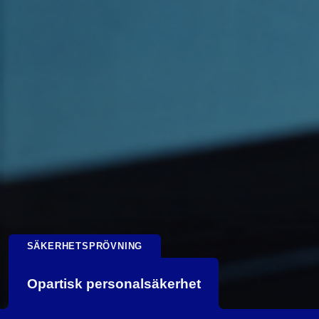
SÄKERHETS­PRÖVNING
Opartisk personalsäkerhet