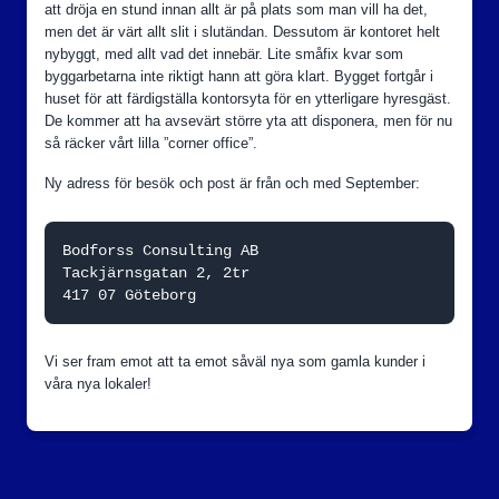
att dröja en stund innan allt är på plats som man vill ha det,
men det är värt allt slit i slutändan. Dessutom är kontoret helt
nybyggt, med allt vad det innebär. Lite småfix kvar som
byggarbetarna inte riktigt hann att göra klart. Bygget fortgår i
huset för att färdigställa kontorsyta för en ytterligare hyresgäst.
De kommer att ha avsevärt större yta att disponera, men för nu
så räcker vårt lilla ”corner office”.
Ny adress för besök och post är från och med September:
Bodforss Consulting AB

Tackjärnsgatan 2, 2tr

417 07 Göteborg
Vi ser fram emot att ta emot såväl nya som gamla kunder i
våra nya lokaler!