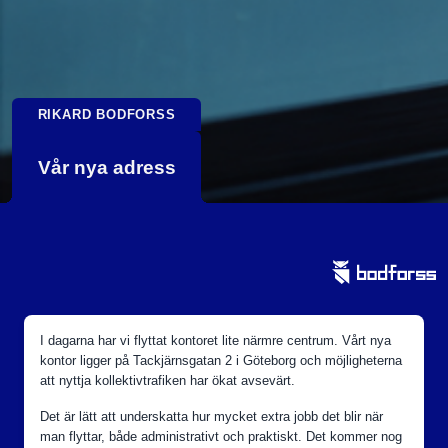
RIKARD BODFORSS
Vår nya adress
I dagarna har vi flyttat kontoret lite närmre centrum. Vårt nya
kontor ligger på Tackjärnsgatan 2 i Göteborg och möjligheterna
att nyttja kollektivtrafiken har ökat avsevärt.
Det är lätt att underskatta hur mycket extra jobb det blir när
man flyttar, både administrativt och praktiskt. Det kommer nog